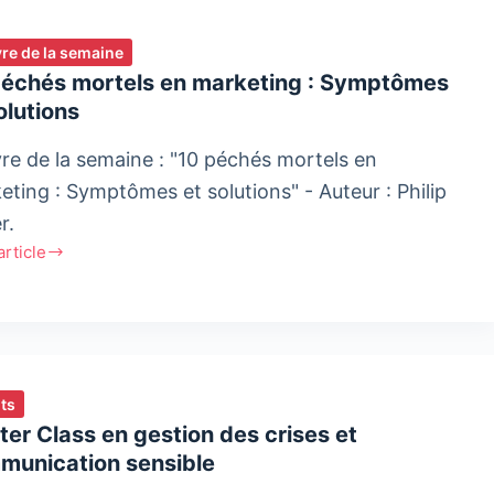
ivre de la semaine
péchés mortels en marketing​ : Symptômes
olutions
ivre de la semaine : "10 péchés mortels en
eting​ : Symptômes et solutions" - Auteur : Philip
r.
'article
és
ls
ting​
ts
tômes
er Class en gestion des crises et
munication sensible
ions