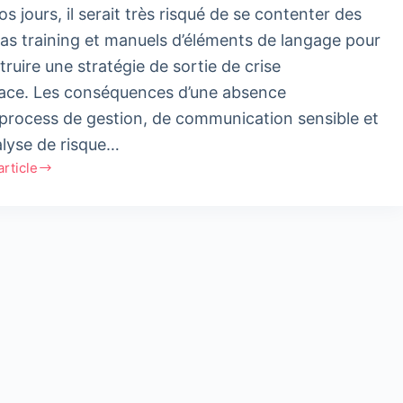
s jours, il serait très risqué de se contenter des
as training et manuels d’éléments de langage pour
truire une stratégie de sortie de crise
cace. Les conséquences d’une absence
 process de gestion, de communication sensible et
alyse de risque…
'article
r
on
s
nication
ble