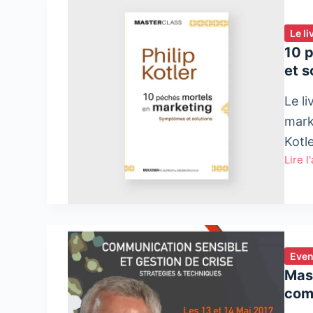
Le l
10 
et s
Le l
mark
Kotle
Lire l
10
péch
morte
en
marke
:
Even
Symp
Mast
et
com
solut