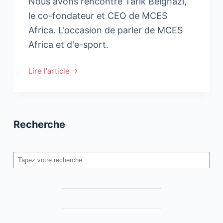
Nous avons rencontré Tarik Belghazi,
le co-fondateur et CEO de MCES
Africa. L'occasion de parler de MCES
Africa et d'e-sport.
Lire l'article
Tarik
Belghazi,
Co-
fondateur
Recherche
et
CEO
de
Rechercher
MCES
Africa