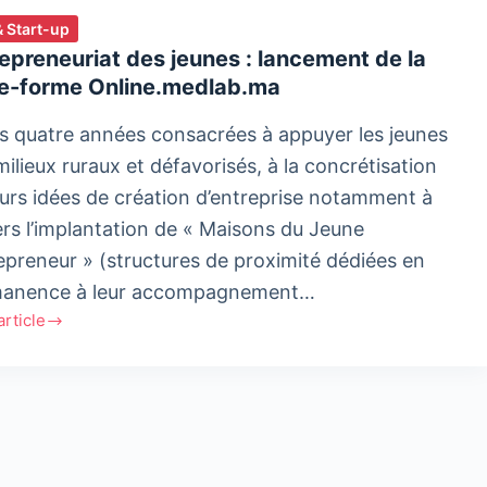
& Start-up
epreneuriat des jeunes : lancement de la
te-forme Online.medlab.ma
s quatre années consacrées à appuyer les jeunes
milieux ruraux et défavorisés, à la concrétisation
eurs idées de création d’entreprise notamment à
ers l’implantation de « Maisons du Jeune
epreneur » (structures de proximité dédiées en
anence à leur accompagnement…
'article
preneuriat
s
ment