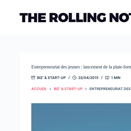
Passer
au
contenu
Entrepreneuriat des jeunes : lancement de la plate-f
BIZ' & START-UP
22/04/2015
1 MIN
ACCUEIL
BIZ' & START-UP
ENTREPRENEURIAT DES