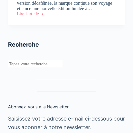
version décaféinée, la marque continue son voyage
et lance une nouvelle édition limitée à…
Lire l'article
Monsoon
Malabar,
une
nouvelle
édition
limitée
Recherche
de
chez
Nespresso
Rechercher
Abonnez-vous à la Newsletter
Saisissez votre adresse e-mail ci-dessous pour
vous abonner à notre newsletter.