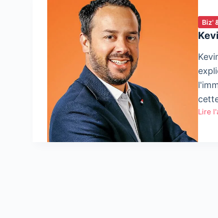
Biz' 
Kev
Kevi
expl
l'imm
cett
Lire l
Kevin
Gorm
CEO
Muba