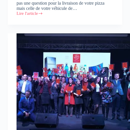
pas une question pour la livraison de votre pizza
mais celle de votre véhicule de…
Lire l'article
Test
Drive,
Consommation
de
contenu
numérique
et
Bansky