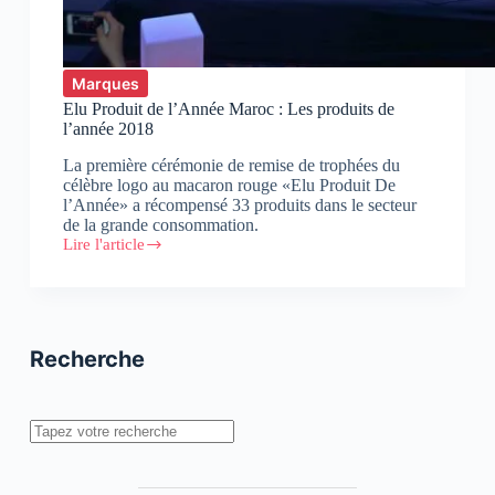
Marques
Elu Produit de l’Année Maroc : Les produits de
l’année 2018
La première cérémonie de remise de trophées du
célèbre logo au macaron rouge «Elu Produit De
l’Année» a récompensé 33 produits dans le secteur
de la grande consommation.
Lire l'article
Elu
Produit
de
l’Année
Maroc
:
Recherche
Les
produits
de
l’année
Rechercher
2018