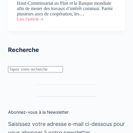
Haut-Commissariat au Plan et la Banque mondiale
afin de mener des travaux d’intérêt commun. Parmi
plusieurs axes de coopération, les…
Lire l'article
Etude
thématique
HCP
/
Banque
Mondiale
Recherche
:
Pauvreté
et
prospérité
Rechercher
partagée
au
Maroc
du
troisième
millénaire
Abonnez-vous à la Newsletter
Saisissez votre adresse e-mail ci-dessous pour
vous abonner à notre newsletter.