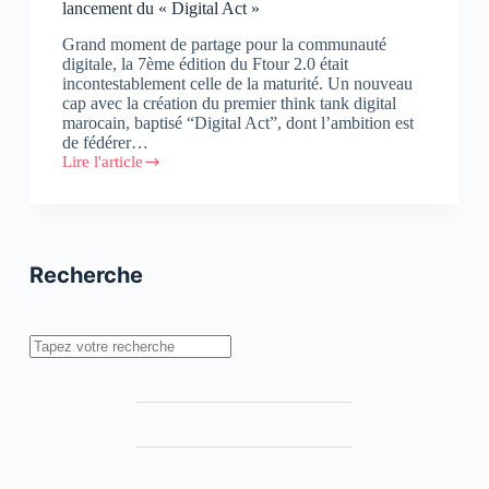
lancement du « Digital Act »
Grand moment de partage pour la communauté
digitale, la 7ème édition du Ftour 2.0 était
incontestablement celle de la maturité. Un nouveau
cap avec la création du premier think tank digital
marocain, baptisé “Digital Act”, dont l’ambition est
de fédérer…
Lire l'article
7ème
édition
du
Ftour
2.0
:
Recherche
Rendez-
vous
réussi
et
Rechercher
lancement
du
« Digital
Act »