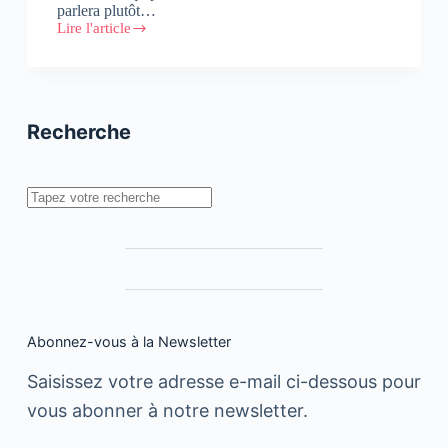
parlera plutôt…
Lire l'article
#Remontada
&
Big
data :
6
fails
Recherche
et
1
conclusion
Rechercher
Abonnez-vous à la Newsletter
Saisissez votre adresse e-mail ci-dessous pour
vous abonner à notre newsletter.