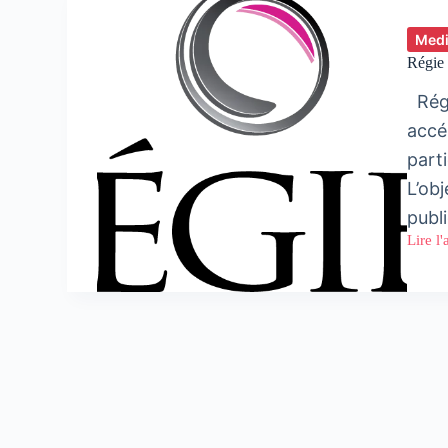
Med
Régie 
Régi
accé
parti
L’obj
publi
Lire l'
Régie
3
prend
une
partic
majori
dans
le
capital
de
Pub
Onlin