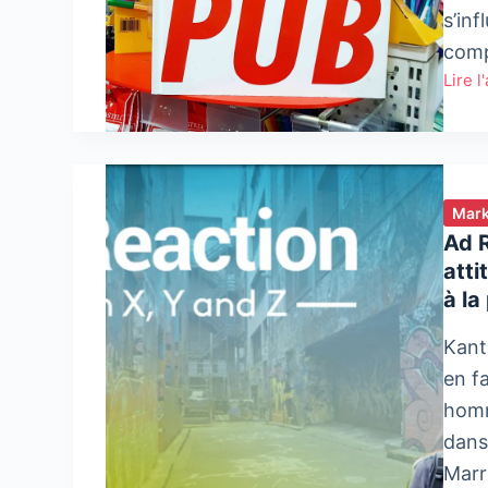
s’inf
compl
Lire l
Art
et
Pub
Mark
Ad 
atti
à la
Kant
en f
homm
dans
Mar