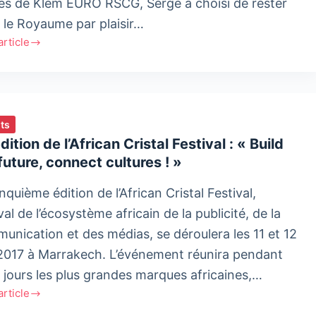
ès de Klem EURO RSCG, Serge a choisi de rester
 le Royaume par plaisir…
'article
e
au,
f
ié
ts
dition de l’African Cristal Festival : « Build
unication
future, connect cultures ! »
nquième édition de l’African Cristal Festival,
val de l’écosystème africain de la publicité, de la
unication et des médias, se déroulera les 11 et 12
2017 à Marrakech. L’événement réunira pendant
 jours les plus grandes marques africaines,…
'article