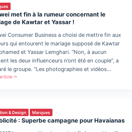
ques
ei met fin à la rumeur concernant le
age de Kawtar et Yassar !
ei Consumer Business a choisi de mettre fin aux
urs qui entourent le mariage supposé de Kawtar
hamed et Yassar Lemghari. “Non, à aucun
nt les deux influenceurs n’ont été en couple”, a
aré le groupe. “Les photographies et vidéos…
'article
ei
tion & Design
Marques
ur
blicité : Superbe campagne pour Havaianas
rnant