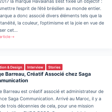
017 la marque Havaianas s’est fixée un objectif :
ge
mettre l’esprit de l’été brésilien au monde entier.
arque a donc associé divers éléments tels que la
r
anéité, la couleur, l’optimisme et la joie en vue de
r
user cet…
'article
icité
rbe
agne
tion & Design
Interview
Stories
anas
e Barreau, Créatif Associé chez Saga
munication
e Barreau est créatif associé et administrateur de
ence Saga Communication. Arrivé au Maroc, il y a
 de trois décennies de cela, pour une mission