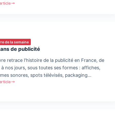
'article
ion,
x
rendre
ivre de la semaine
des
ans de publicité
vre retrace l'histoire de la publicité en France, de
ation
 à nos jours, sous toutes ses formes : affiches,
ames sonores, spots télévisés, packaging...
'article
a
ité
ité