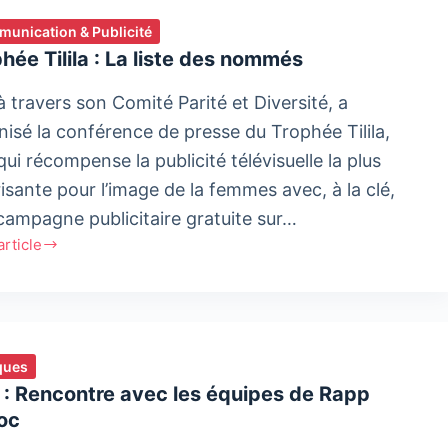
unication & Publicité
hée Tilila : La liste des nommés
̀ travers son Comité Parité et Diversité, a
isé la conférence de presse du Trophée Tilila,
qui récompense la publicité télévisuelle la plus
isante pour l’image de la femmes avec, à la clé,
campagne publicitaire gratuite sur…
'article
hée
ques
 : Rencontre avec les équipes de Rapp
és
oc