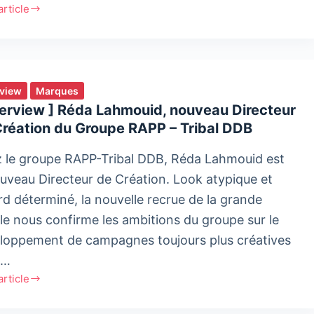
'article
té
e
vité
rview
Marques
terview ] Réda Lahmouid, nouveau Directeur
ctivité pour
Création du Groupe RAPP – Tribal DDB
ces
 le groupe RAPP-Tribal DDB, Réda Lahmouid est
ceurs :
ouveau Directeur de Création. Look atypique et
mple
rd déterminé, la nouvelle recrue de la grande
lle nous confirme les ambitions du groupe sur le
c
loppement de campagnes toujours plus créatives
s…
'article
view