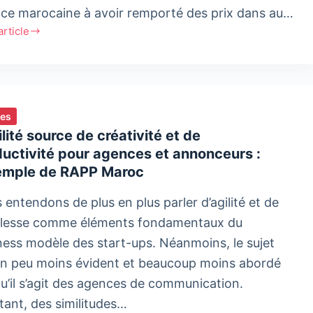
ce marocaine à avoir remporté des prix dans au…
'article
ngue
can
ies
l
ilité source de créativité et de
al
uctivité pour agences et annonceurs :
xemple de RAPP Maroc
 entendons de plus en plus parler d’agilité et de
lesse comme éléments fondamentaux du
ness modèle des start-ups. Néanmoins, le sujet
un peu moins évident et beaucoup moins abordé
qu’il s’agit des agences de communication.
tant, des similitudes…