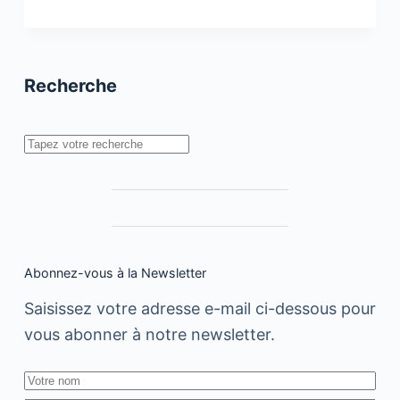
lancement
en
ligne
pour
le
Recherche
realme
X50
Pro
5G
Rechercher
Abonnez-vous à la Newsletter
Saisissez votre adresse e-mail ci-dessous pour
vous abonner à notre newsletter.