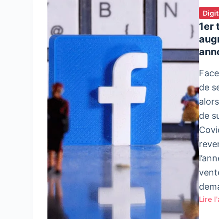
Digi
1er 
augm
ann
Face
de s
alors
de s
Covi
reve
l’an
vent
dem
Lire l
1er
trim.