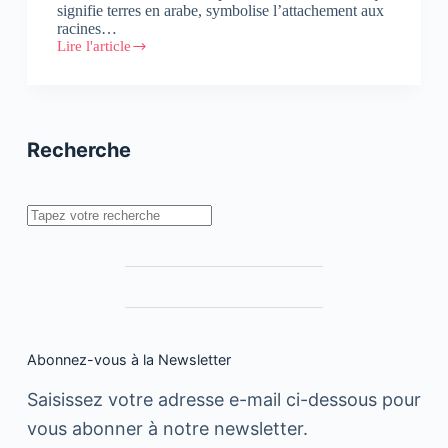
signifie terres en arabe, symbolise l’attachement aux
racines…
Lire l'article
Une
nouvelle
identité
pour
la
foncière
Recherche
VLV-
Petra
Rechercher
Abonnez-vous à la Newsletter
Saisissez votre adresse e-mail ci-dessous pour
vous abonner à notre newsletter.