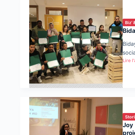
Biz' 
Bida
Bida
socia
Lire l
Biday
X
Aljisr
Stor
Joy 
proj