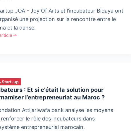
tartup JOA - Joy Of Arts et l’incubateur Bidaya ont
rganisé une projection sur la rencontre entre le
ma et la danse.
'article
a
isent
& Start-up
bateurs : Et si c’était la solution pour
ction
namiser l’entrepreneuriat au Maroc ?
ondation Attijariwafa bank analyse les moyens
 renforcer le rôle des incubateurs dans
cosystème entrepreneurial marocain.