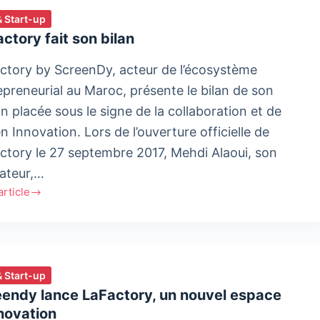
& Start-up
ctory fait son bilan
ctory by ScreenDy, acteur de l’écosystème
epreneurial au Maroc, présente le bilan de son
on placée sous le signe de la collaboration et de
n Innovation. Lors de l’ouverture officielle de
ctory le 27 septembre 2017, Mehdi Alaoui, son
ateur,…
'article
tory
& Start-up
eendy lance LaFactory, un nouvel espace
novation