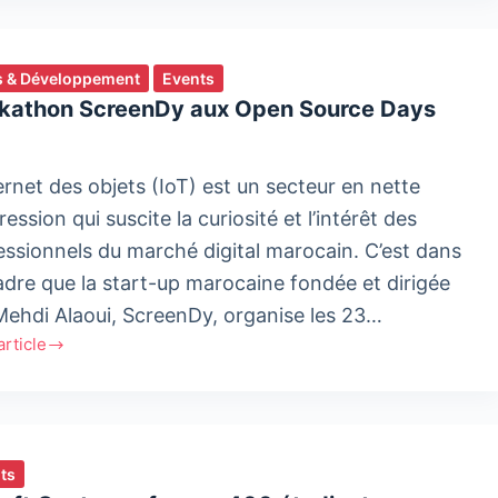
ation
 & Développement
Events
kathon ScreenDy aux Open Source Days
mpagner
ternet des objets (IoT) est un secteur en nette
ession qui suscite la curiosité et l’intérêt des
essionnels du marché digital marocain. C’est dans
vation
adre que la start-up marocaine fondée et dirigée
Mehdi Alaoui, ScreenDy, organise les 23…
'article
thon
rique
enDy
ce
ts