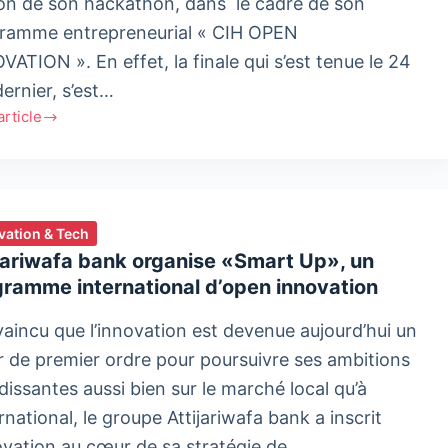
ion de son hackathon, dans le cadre de son
ramme entrepreneurial « CIH OPEN
VATION ». En effet, la finale qui s’est tenue le 24
dernier, s’est…
'article
on
vation & Tech
VATION
jariwafa bank organise «Smart Up», un
ramme international d’open innovation
aincu que l’innovation est devenue aujourd’hui un
er de premier ordre pour poursuivre ses ambitions
dissantes aussi bien sur le marché local qu’à
ernational, le groupe Attijariwafa bank a inscrit
novation au cœur de sa stratégie de