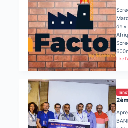
Scre
Maro
de «
Afri
Scre
600m
Lire l
Scre
lance
LaFac
un
nouve
Inno
espa
2èm
d’inn
Aprè
BANK