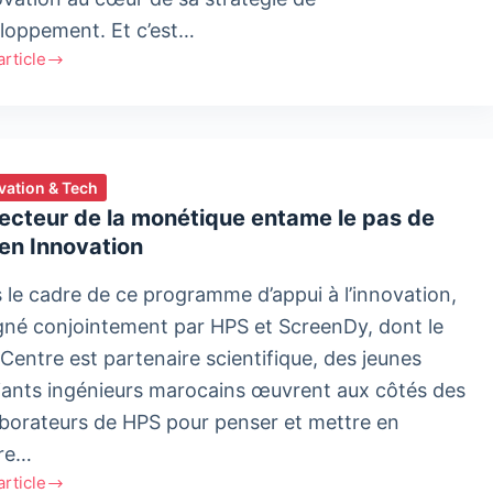
loppement. Et c’est…
'article
riwafa
ise
rt
vation & Tech
ecteur de la monétique entame le pas de
ramme
en Innovation
ational
n
 le cadre de ce programme d’appui à l’innovation,
ation
gné conjointement par HPS et ScreenDy, dont le
 Centre est partenaire scientifique, des jeunes
iants ingénieurs marocains œuvrent aux côtés des
aborateurs de HPS pour penser et mettre en
re…
'article