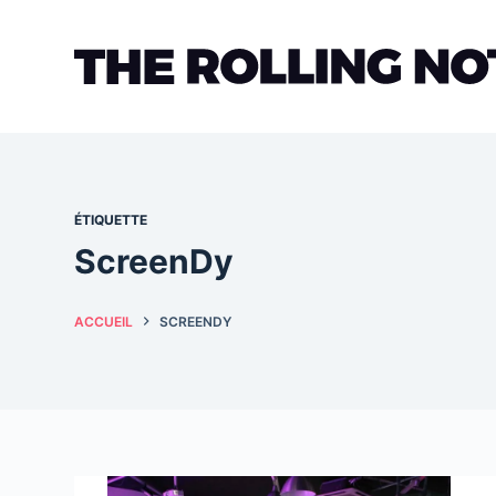
Passer
au
contenu
ÉTIQUETTE
ScreenDy
ACCUEIL
SCREENDY