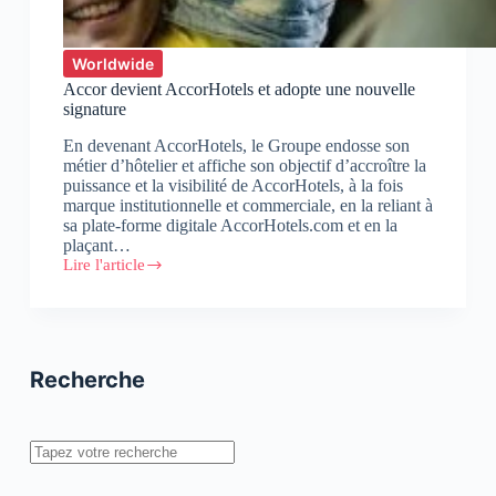
Worldwide
Accor devient AccorHotels et adopte une nouvelle
signature
En devenant AccorHotels, le Groupe endosse son
métier d’hôtelier et affiche son objectif d’accroître la
puissance et la visibilité de AccorHotels, à la fois
marque institutionnelle et commerciale, en la reliant à
sa plate-forme digitale AccorHotels.com et en la
plaçant…
Lire l'article
Accor
devient
AccorHotels
et
adopte
une
Recherche
nouvelle
signature
Rechercher