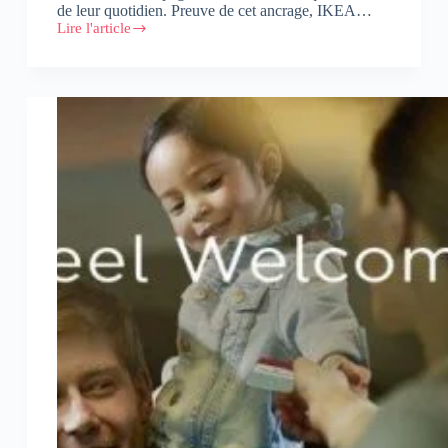
de leur quotidien. Preuve de cet ancrage, IKEA…
Lire l'article
IKEA
:
Nouvelle
signature
et
nouvelle
campagne