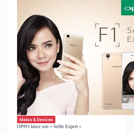
le
Galaxy
S7
et
le
Galaxy
S7
edge
Matos & Devices
OPPO lance son « Selfie Expert »