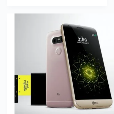
de
ConsumerReports
:
Samsung
Galaxy
S7
et
S7
Edge
plébiscités