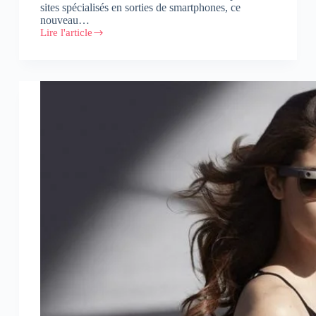
sites spécialisés en sorties de smartphones, ce
nouveau…
Lire l'article
OPPO
:
Le
F1
Plus
arrive
en
mai