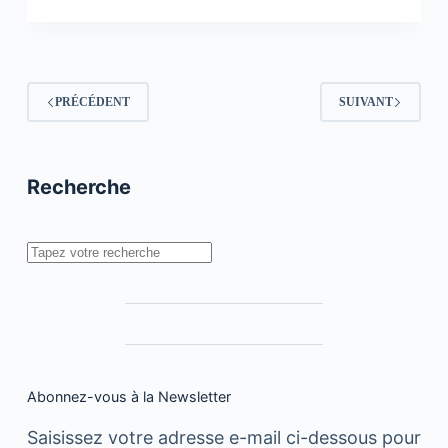
téléphones
portables
sont-
ils
le
futur
PRÉCÉDENT
SUIVANT
de
l’immobilier
en
ligne
?
Recherche
Rechercher
Abonnez-vous à la Newsletter
Saisissez votre adresse e-mail ci-dessous pour