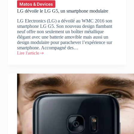
Matos & Devices
LG dévoile le LG G5, un smartphone modulaire
LG Electronics (LG) a dévoilé au WMC 2016 son
smartphone LG G5. Son nouveau design flambant
neuf offre non seulement un boîtier métallique
élégant avec une batterie amovible mais aussi un
design modulaire pour parachever l’expérience sur
smartphone. Accompagné des…
Lire l'article
LG
dévoile
le
LG
G5,
un
smartphone
modulaire