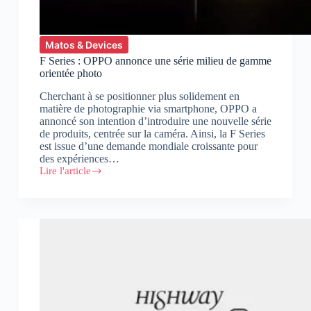
Matos & Devices
F Series : OPPO annonce une série milieu de gamme
orientée photo
Cherchant à se positionner plus solidement en
matière de photographie via smartphone, OPPO a
annoncé son intention d’introduire une nouvelle série
de produits, centrée sur la caméra. Ainsi, la F Series
est issue d’une demande mondiale croissante pour
des expériences…
Lire l'article
F
Series
:
OPPO
annonce
une
série
milieu
de
gamme
orientée
photo