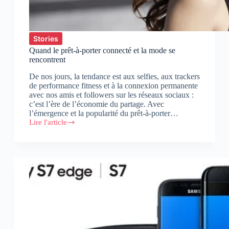
Stories
Quand le prêt-à-porter connecté et la mode se
rencontrent
De nos jours, la tendance est aux selfies, aux trackers
de performance fitness et à la connexion permanente
avec nos amis et followers sur les réseaux sociaux :
c’est l’ère de l’économie du partage. Avec
l’émergence et la popularité du prêt-à-porter…
Lire l'article
Quand
le
prêt-
à-
porter
connecté
et
la
mode
se
rencontrent