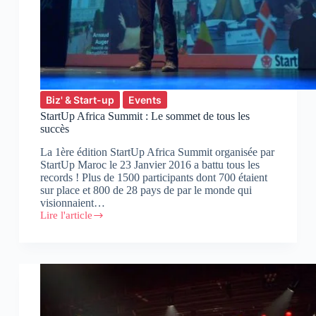
Biz' & Start-up
Events
StartUp Africa Summit : Le sommet de tous les
succès
La 1ère édition StartUp Africa Summit organisée par
StartUp Maroc le 23 Janvier 2016 a battu tous les
records ! Plus de 1500 participants dont 700 étaient
sur place et 800 de 28 pays de par le monde qui
visionnaient…
Lire l'article
StartUp
Africa
Summit
:
Le
sommet
de
tous
les