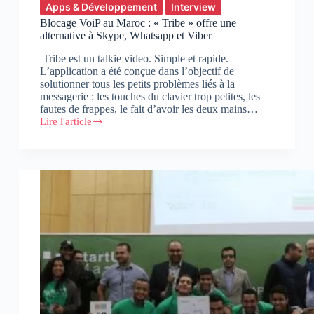
Apps & Développement
Interview
Blocage VoiP au Maroc : « Tribe » offre une
alternative à Skype, Whatsapp et Viber
Tribe est un talkie video. Simple et rapide.
L’application a été conçue dans l’objectif de
solutionner tous les petits problèmes liés à la
messagerie : les touches du clavier trop petites, les
fautes de frappes, le fait d’avoir les deux mains…
Lire l'article
Blocage
VoiP
au
Maroc
:
« Tribe »
offre
une
alternative
à
Skype,
Whatsapp
et
Viber