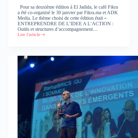
Pour sa deuxième édition à El Jadida, le café Fikra
a été co-organisé le 30 janvier par Fikra.ma et ADK
Media. Le thème choisi de cette édition était «
ENTREPRENDRE DE L’IDEE A L’ACTION :
Outils et structures d’accompagnement…
Lire l'article
Café
Fikra
à
El
Jadida
fait
le
plein