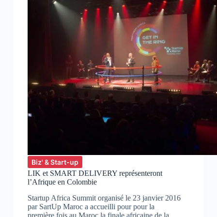
succès
Biz' & Start-up
LIK et SMART DELIVERY représenteront
l’Afrique en Colombie
Startup Africa Summit organisé le 23 janvier 2016
par SartUp Maroc a accueilli pour pour la
première fois au Maroc la finale africaine de la