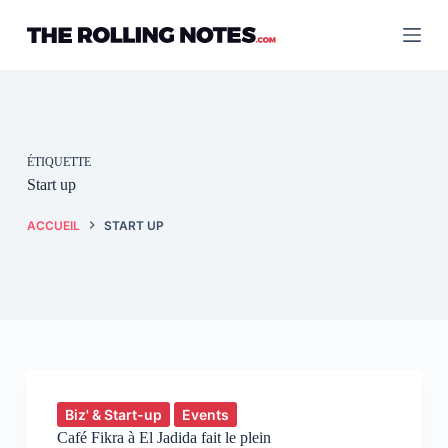
Passer
au
contenu
ÉTIQUETTE
Start up
ACCUEIL
START UP
Biz' & Start-up
Events
Café Fikra à El Jadida fait le plein