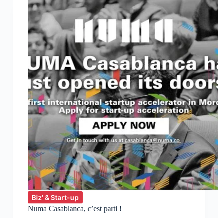
L’incubateur
IMPACT
LAB
recrute
sa
4ème
classe
d’entrepreneurs
Biz' & Start-up
Numa Casablanca, c’est parti !