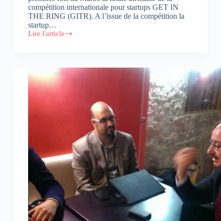
compétition internationale pour startups GET IN
THE RING (GITR). A l’issue de la compétition la
startup…
Lire l'article
LIK
et
SMART
DELIVERY
représenteront
l’Afrique
en
Colombie