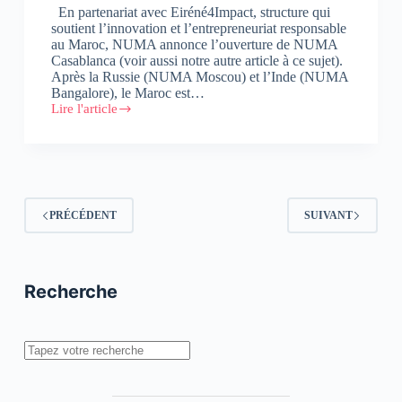
En partenariat avec Eiréné4Impact, structure qui
soutient l’innovation et l’entrepreneuriat responsable
au Maroc, NUMA annonce l’ouverture de NUMA
Casablanca (voir aussi notre autre article à ce sujet).
Après la Russie (NUMA Moscou) et l’Inde (NUMA
Bangalore), le Maroc est…
Lire l'article
Numa
Casablanca,
c’est
parti
!
PRÉCÉDENT
SUIVANT
Recherche
Rechercher