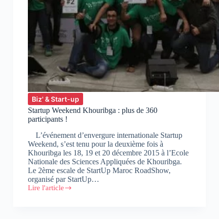
Biz' & Start-up
Startup Weekend Khouribga : plus de 360
participants !
L’événement d’envergure internationale Startup
Weekend, s’est tenu pour la deuxième fois à
Khouribga les 18, 19 et 20 décembre 2015 à l’Ecole
Nationale des Sciences Appliquées de Khouribga.
Le 2ème escale de StartUp Maroc RoadShow,
organisé par StartUp…
Lire l'article
Startup
Weekend
Khouribga
: