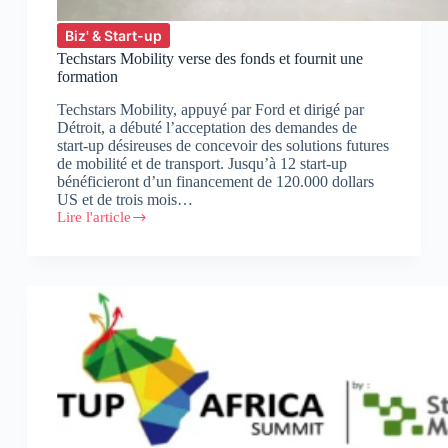
Biz' & Start-up
Techstars Mobility verse des fonds et fournit une
formation
Techstars Mobility, appuyé par Ford et dirigé par
Détroit, a débuté l’acceptation des demandes de
start-up désireuses de concevoir des solutions futures
de mobilité et de transport. Jusqu’à 12 start-up
bénéficieront d’un financement de 120.000 dollars
US et de trois mois…
Lire l'article
Techstars
Mobility
verse
des
fonds
et
fournit
une
formation