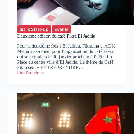
Biz' & Start-up
Events
Deuxième édition du café Fikra El Jadida
Pour la deuxième fois à El Jadida, Fikra.ma et ADK
Media s’associent pour l’organisation du café Fikra,
qui se déroulera le 30 janvier prochain à l’hôtel La
Place au centre ville d’El Jadida. Le thème du Café
Fikra sera « ENTREPRENDRE…
Lire l'article
Deuxième
édition
du
café
Fikra
El
Jadida