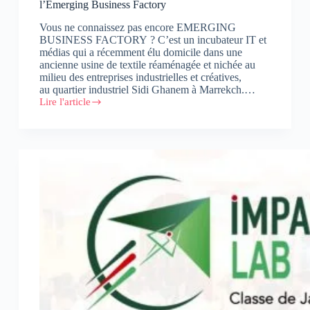
l’Emerging Business Factory
Vous ne connaissez pas encore EMERGING
BUSINESS FACTORY ? C’est un incubateur IT et
médias qui a récemment élu domicile dans une
ancienne usine de textile réaménagée et nichée au
milieu des entreprises industrielles et créatives,
au quartier industriel Sidi Ghanem à Marrekch.…
Lire l'article
La
CEO’s
Convention
à
l’occasion
de
l’ouverture
de
l’Emerging
Business
Factory