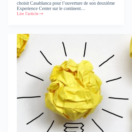
choisit Casablanca pour l’ouverture de son deuxième
Experience Center sur le continent…
Lire l'article
PwC
ouvre
un
Experience
Center
à
Casablanca