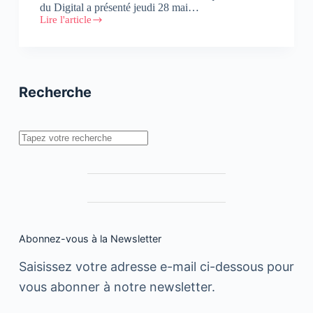
du Digital a présenté jeudi 28 mai…
Lire l'article
La
Table
du
Digital
tient
sa
Recherche
2e
édition
Rechercher
Abonnez-vous à la Newsletter
Saisissez votre adresse e-mail ci-dessous pour
vous abonner à notre newsletter.