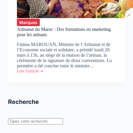
Marques
Artisanat du Maroc : Des formations en marketing
pour les artisans
Fatima MAROUAN, Ministre de l’Artisanat et de
l’Economie sociale et solidaire, a présidé lundi 28
mars à 15h, au siège de la maison de l’artisan, la
cérémonie de la signature de deux conventions. La
première a été conclue entre le ministre…
Lire l'article
Artisanat
du
Maroc
:
Des
formations
Recherche
en
marketing
pour
les
Rechercher
artisans