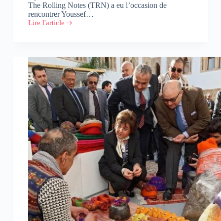
The Rolling Notes (TRN) a eu l’occasion de
rencontrer Youssef…
Lire l'article
Youssef
Lemrini,
Fondateur
de
Manageo