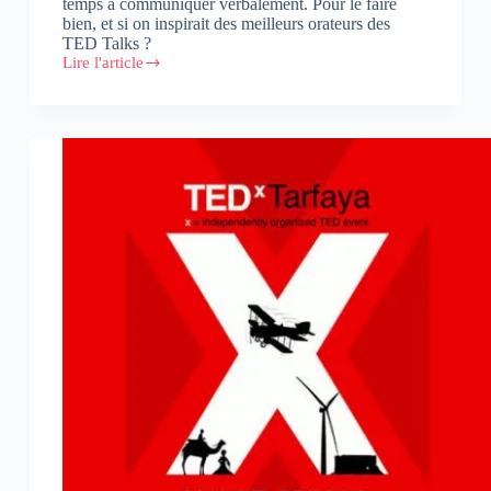
temps à communiquer verbalement. Pour le faire
bien, et si on inspirait des meilleurs orateurs des
TED Talks ?
Lire l'article
S’inspirer
des
TED
Talks
pour
réussir
ses
présentations