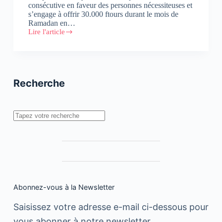
consécutive en faveur des personnes nécessiteuses et
s’engage à offrir 30.000 ftours durant le mois de
Ramadan en…
Lire l'article
Opération
IFTAR
SAEM
:
Procter
&
Recherche
Gamble
s’engage
dans
une
Rechercher
3ème
campagne
de
solidarité
Abonnez-vous à la Newsletter
Saisissez votre adresse e-mail ci-dessous pour
vous abonner à notre newsletter.