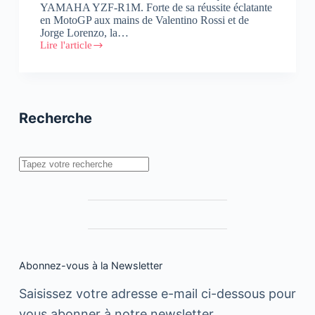
YAMAHA YZF-R1M. Forte de sa réussite éclatante
en MotoGP aux mains de Valentino Rossi et de
Jorge Lorenzo, la…
Lire l'article
MIFA
lance
la
YAMAHA
YZF-
R1M
Recherche
sur
le
marché
marocain
Rechercher
Abonnez-vous à la Newsletter
Saisissez votre adresse e-mail ci-dessous pour
vous abonner à notre newsletter.