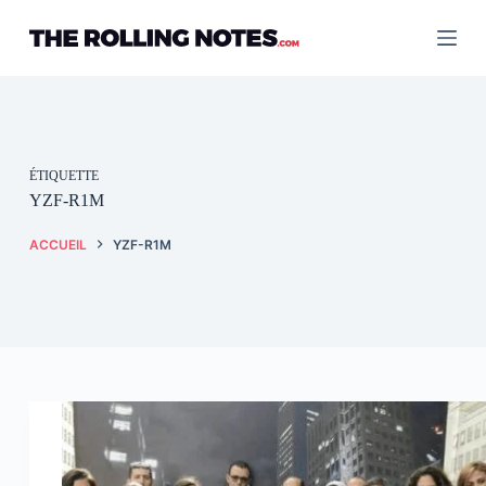
Passer
au
contenu
ÉTIQUETTE
YZF-R1M
ACCUEIL
YZF-R1M