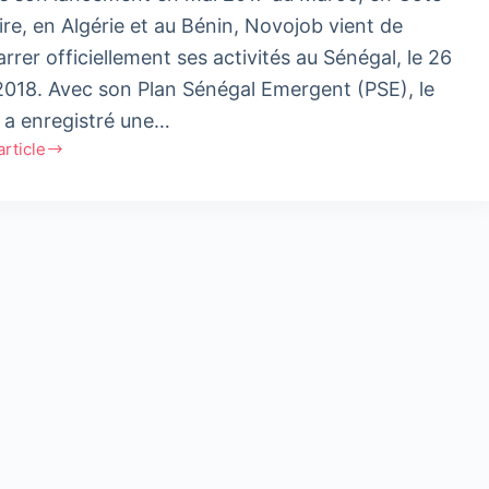
oire, en Algérie et au Bénin, Novojob vient de
rrer officiellement ses activités au Sénégal, le 26
 2018. Avec son Plan Sénégal Emergent (PSE), le
 a enregistré une…
'article
job
it
rrage