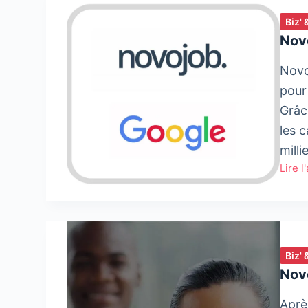
Biz' 
Nov
Novo
pour
Grâc
les 
mill
Lire l
Novo
signe
un
parte
avec
Biz' 
Goog
Nov
Aprè