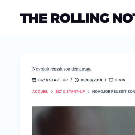
Passer
au
contenu
Novojob réussit son démarrage
BIZ' & START-UP
03/08/2018
3 MIN
ACCUEIL
BIZ' & START-UP
NOVOJOB RÉUSSIT SO