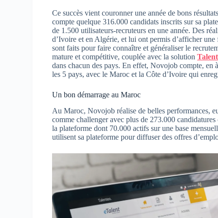
Ce succès vient couronner une année de bons résultat
compte quelque 316.000 candidats inscrits sur sa plat
de 1.500 utilisateurs-recruteurs en une année. Des réa
d’Ivoire et en Algérie, et lui ont permis d’afficher un
sont faits pour faire connaître et généraliser le recrut
mature et compétitive, couplée avec la solution
Talen
dans chacun des pays. En effet, Novojob compte, en à
les 5 pays, avec le Maroc et la Côte d’Ivoire qui enreg
Un bon démarrage au Maroc
Au Maroc, Novojob réalise de belles performances, eu 
comme challenger avec plus de 273.000 candidatures en
la plateforme dont 70.000 actifs sur une base mensuell
utilisent sa plateforme pour diffuser des offres d’emplo