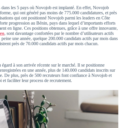
s dans les 5 pays où Novojob est implanté. En effet, Novojob
eforme, qui ont généré pas moins de 775.000 candidatures, et près
lisations qui ont positionné Novojob parmi les leaders en Côte
e forte progression au Bénin, pays dans lequel d’importants efforts
ement en ligne. Ces positions obtenues, grâce à une offre innovante,
teo
, sont davantage confortées par le nombre d’utilisateurs actifs
 peine une année, quelque 200.000 candidats actifs par mois dans
istrent près de 70.000 candidats actifs par mois chacun.
égard à son arrivée récente sur le marché. Il se positionne
registrées en une année, plus de 140.000 candidats inscrits sur
e. De plus, près de 500 recruteurs font confiance à Novojob et
i et faciliter leur process de recrutement.