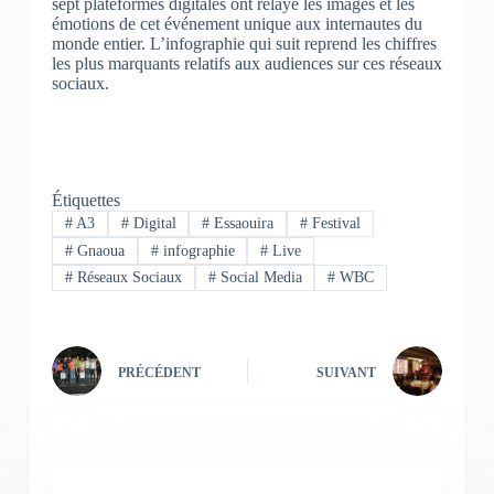
sept plateformes digitales ont relayé les images et les
émotions de cet événement unique aux internautes du
monde entier. L’infographie qui suit reprend les chiffres
les plus marquants relatifs aux audiences sur ces réseaux
sociaux.
Étiquettes
#
A3
#
Digital
#
Essaouira
#
Festival
#
Gnaoua
#
infographie
#
Live
#
Réseaux Sociaux
#
Social Media
#
WBC
PRÉCÉDENT
SUIVANT