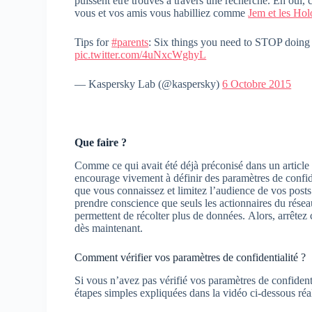
puissent être trouvés à travers une recherche. Eh oui, 
vous et vos amis vous habilliez comme
Jem et les Ho
Tips for
#parents
: Six things you need to STOP doing
pic.twitter.com/4uNxcWghyL
— Kaspersky Lab (@kaspersky)
6 Octobre 2015
Que faire ?
Comme ce qui avait été déjà préconisé dans un articl
encourage vivement à définir des paramètres de confid
que vous connaissez et limitez l’audience de vos posts
prendre conscience que seuls les actionnaires du réseau 
permettent de récolter plus de données. Alors, arrêtez 
dès maintenant.
Comment vérifier vos paramètres de confidentialité ?
Si vous n’avez pas vérifié vos paramètres de confiden
étapes simples expliquées dans la vidéo ci-dessous réa