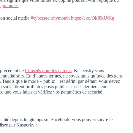
cela signifie que votre future ex-copine pourrait voir l’époque où
logrammes
.
 on social media
#cybersecuritymonth
https://t.co/t0kI8kUtKg
e précédent de
Conseils pour les parents
, Kaspersky vous
entialité sûrs. En d’autres termes, ne soyez amis qu’avec des gens
. Tandis que le mode « public » est défini par défaut, vous devez
social tirent profit des posts publics car ces derniers leur
ce que vous faites et vérifiez vos paramètres de sécurité
tialité depuis longtemps sur Facebook, vous pouvez suivre les
lisée par Kasperky :