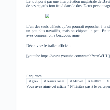
Le tout porté par une interprétation magistrale de
Dav
de ses regards font froid dans le dos. Deux personnages
L’un des seuls défauts qu’on pourrait reprocher à la s
un peu plus travaillés, mais on chipote un peu. En t
avez compris, on a beaucoup aimé.
Découvrez le trailer officiel :
[youtube https://www.youtube.com/watch?v=nWHUj
Étiquettes
#
geek
#
Jessica Jones
#
Marvel
#
Netflix
#
Vous avez aimé cet article ? N'hésitez pas à le partage