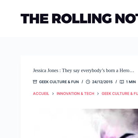
Passer
au
contenu
Jessica Jones : They say everybody’s born a Hero…
GEEK CULTURE & FUN
24/12/2015
1 MIN
ACCUEIL
INNOVATION & TECH
GEEK CULTURE & F