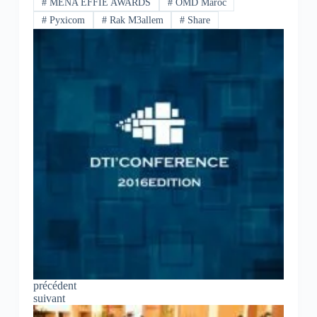
#
MENA EFFIE AWARDS
#
OMD Maroc
#
Pyxicom
#
Rak M3allem
#
Share
précédent
suivant