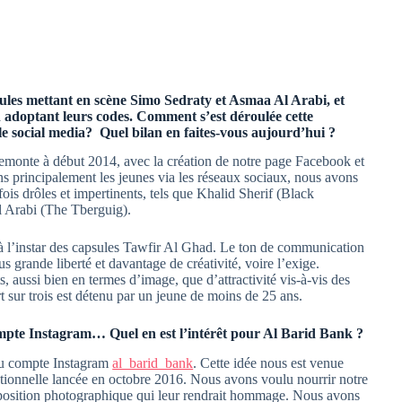
sules mettant en scène Simo Sedraty et Asmaa Al Arabi, et
en adoptant leurs codes. Comment s’est déroulée cette
le social media? Quel bilan en faites-vous aujourd’hui ?
remonte à début 2014, avec la création de notre page Facebook et
s principalement les jeunes via les réseaux sociaux, nous avons
ois drôles et impertinents, tels que Khalid Sherif (Black
 Arabi (The Tberguig).
 l’instar des capsules Tawfir Al Ghad. Le ton de communication
us grande liberté et davantage de créativité, voire l’exige.
 aussi bien en termes d’image, que d’attractivité vis-à-vis des
rt sur trois est détenu par un jeune de moins de 25 ans.
mpte Instagram… Quel en est l’intérêt pour Al Barid Bank ?
eau compte Instagram
al_barid_bank
. Cette idée nous est venue
utionnelle lancée en octobre 2016. Nous avons voulu nourrir notre
exposition photographique qui leur rendrait hommage. Nous avons