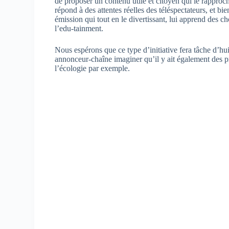
de proposer un contenu utile et citoyen qui le rapproch
répond à des attentes réelles des téléspectateurs, et bie
émission qui tout en le divertissant, lui apprend des ch
l’edu-tainment.
Nous espérons que ce type d’initiative fera tâche d’hu
annonceur-chaîne imaginer qu’il y ait également des 
l’écologie par exemple.