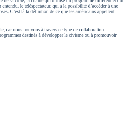
e de sa cible, la chaîne qui diffuse un programme différent et qui
n entendu, le téléspectateur, qui a la possibilité d’accéder à une
oses. C’est là la définition de ce que les américains appellent
ile, car nous pouvons à travers ce type de collaboration
programmes destinés à développer le civisme ou à promouvoir