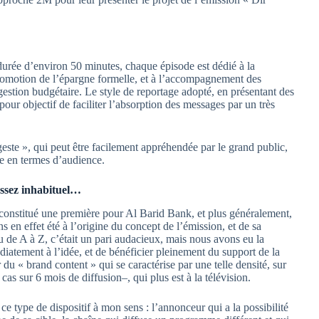
urée d’environ 50 minutes, chaque épisode est dédié à la
 promotion de l’épargne formelle, et à l’accompagnement des
 gestion budgétaire. Le style de reportage adopté, en présentant des
pour objectif de faciliter l’absorption des messages par un très
geste », qui peut être facilement appréhendée par le grand public,
te en termes d’audience.
assez inhabituel…
 constitué une première pour Al Barid Bank, et plus généralement,
n effet été à l’origine du concept de l’émission, et de sa
u de A à Z, c’était un pari audacieux, mais nous avons eu la
atement à l’idée, et de bénéficier pleinement du support de la
 du « brand content » qui se caractérise par une telle densité, sur
as sur 6 mois de diffusion–, qui plus est à la télévision.
ce type de dispositif à mon sens : l’annonceur qui a la possibilité