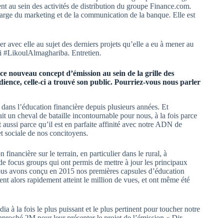
t au sein des activités de distribution du groupe Finance.com.
harge du marketing et de la communication de la banque. Elle est
r avec elle au sujet des derniers projets qu’elle a eu à mener au
i #LikoulAlmaghariba. Entretien.
 ce nouveau concept d’émission au sein de la grille des
ience, celle-ci a trouvé son public. Pourriez-vous nous parler
 dans l’éducation financière depuis plusieurs années. Et
ait un cheval de bataille incontournable pour nous, à la fois parce
et aussi parce qu’il est en parfaite affinité avec notre ADN de
et sociale de nos concitoyens.
inancière sur le terrain, en particulier dans le rural, à
 de focus groups qui ont permis de mettre à jour les principaux
, nous avons conçu en 2015 nos premières capsules d’éducation
nt alors rapidement atteint le million de vues, et ont même été
ia à la fois le plus puissant et le plus pertinent pour toucher notre
pproché 2M pour leur présenter le projet de l’émission « Dir