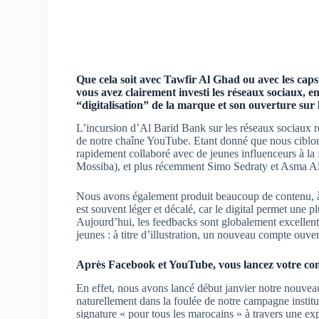
Que cela soit avec Tawfir Al Ghad ou avec les cap
vous avez clairement investi les réseaux sociaux, 
“digitalisation” de la marque et son ouverture sur 
L’incursion d’Al Barid Bank sur les réseaux sociaux 
de notre chaîne YouTube. Etant donné que nous ciblon
rapidement collaboré avec de jeunes influenceurs à la f
Mossiba), et plus récemment Simo Sedraty et Asma Al
Nous avons également produit beaucoup de contenu, à
est souvent léger et décalé, car le digital permet une pl
Aujourd’hui, les feedbacks sont globalement excellents,
jeunes : à titre d’illustration, un nouveau compte ouve
Après Facebook et YouTube, vous lancez votre co
En effet, nous avons lancé début janvier notre nouv
naturellement dans la foulée de notre campagne instit
signature « pour tous les marocains » à travers une 