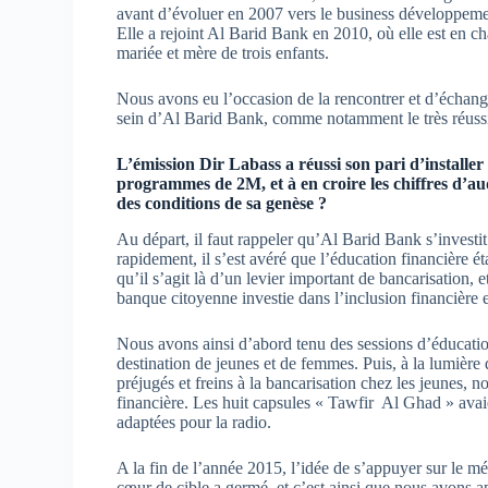
avant d’évoluer en 2007 vers le business développemen
Elle a rejoint Al Barid Bank en 2010, où elle est en c
mariée et mère de trois enfants​.
Nous avons eu l’occasion de la rencontrer et d’échange
sein d’Al Barid Bank, comme notamment le très réuss
L’émission Dir Labass a réussi son pari d’installer
programmes de 2M, et à en croire les chiffres d’aud
des conditions de sa genèse ?
Au départ, il faut rappeler qu’Al Barid Bank s’investit
rapidement, il s’est avéré que l’éducation financière ét
qu’il s’agit là d’un levier important de bancarisation, 
banque citoyenne investie dans l’inclusion financière 
Nous avons ainsi d’abord tenu des sessions d’éducation f
destination de jeunes et de femmes. Puis, à la lumière
préjugés et freins à la bancarisation chez les jeunes
financière. Les huit capsules « Tawfir Al Ghad » avaie
adaptées pour la radio.
A la fin de l’année 2015, l’idée de s’appuyer sur le méd
cœur de cible a germé, et c’est ainsi que nous avons a