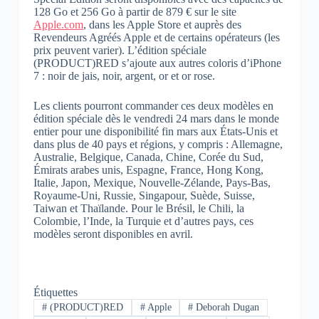
128 Go et 256 Go à partir de 879 € sur le site
Apple.com
, dans les Apple Store et auprès des
Revendeurs Agréés Apple et de certains opérateurs (les
prix peuvent varier). L’édition spéciale
(PRODUCT)RED s’ajoute aux autres coloris d’iPhone
7 : noir de jais, noir, argent, or et or rose.
Les clients pourront commander ces deux modèles en
édition spéciale dès le vendredi 24 mars dans le monde
entier pour une disponibilité fin mars aux États-Unis et
dans plus de 40 pays et régions, y compris : Allemagne,
Australie, Belgique, Canada, Chine, Corée du Sud,
Émirats arabes unis, Espagne, France, Hong Kong,
Italie, Japon, Mexique, Nouvelle-Zélande, Pays-Bas,
Royaume-Uni, Russie, Singapour, Suède, Suisse,
Taiwan et Thaïlande. Pour le Brésil, le Chili, la
Colombie, l’Inde, la Turquie et d’autres pays, ces
modèles seront disponibles en avril.
Étiquettes
#
(PRODUCT)RED
#
Apple
#
Deborah Dugan