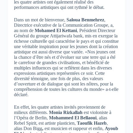
les quatre artistes ont également réalisé des
performances artistiques qui ont rythmé le débat.
Dans un mot de bienvenue,
Saloua Benmehrez
,
Directrice exécutive de la Communication Groupe, a,
au nom de
Mohamed El Kettani
, Président Directeur
Général du groupe Attijariwafa bank, mis en exergue la
richesse culturelle qui caractérise le pays et qui constitue
une véritable inspiration pour les jeunes dont la création
artistique est aussi diverse que variée. «Nos jeunes ont
la chance d’être nés et d’évoluer sur une terre qui a été
le carrefour de grandes civilisations, et bénéficié de
multiples influences qui se reflètent dans les diverses
expressions artistiques représentées ce soir. Cette
diversité témoigne, une fois de plus, des valeurs
d’ouverture et de dialogue qui sont les nôtres, pour la
compréhension de toutes les cultures du monde» a-t-elle
déclaré.
En effet, les quatre artistes invités proviennent de
milieux différents.
Monia Rizkallah
est violoniste à
l’Opéra de Berlin,
Mohammed El Bellaoui
, alias
Rebel Spirit, est artiste plasticien,
Taoufik Hazeb
,
alias Don Bigg
,
est musicien et rappeur et enfin,
Ayoub