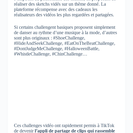
réaliser des sketchs vidés sur un thème donné. La
plateforme récompense avec des cadeaux les
réalisateurs des vidéos les plus regardées et partagées.
Si certains challengent basiques proposent simplement
de danser au rythme d’une musique à la mode, d’autres
sont plus originaux : #ShoeChallenge,
#HideAndSeekChallenge, #EatOnTheBeatChallenge,
#DontJudgeMeChallenge, #HalloweenBattle,
#WhistleChallenge, #ChinChallenge…
Ces challenges vidéo ont rapidement permis à TikTok
de devenir
l’appli de partage de clips qui rassemble