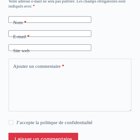
Votre adresse e-mail ne sera pas publiée.
Les champs obligatoires sont
indiqués avec
*
Nom
*
E-mail
*
Site web
Ajouter un commentaire
*
J’accepte la
politique de confidentialité
Laisser un commentaire