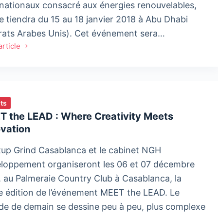
rnationaux consacré aux énergies renouvelables,
se tiendra du 15 au 18 janvier 2018 à Abu Dhabi
rats Arabes Unis). Cet événement sera…
'article
n
cipe
ts
on
T the LEAD : Where Creativity Meets
ovation
e
tup Grind Casablanca et le cabinet NGH
y
loppement organiseront les 06 et 07 décembre
it
, au Palmeraie Country Club à Casablanca, la
 édition de l’événement MEET the LEAD. Le
e de demain se dessine peu à peu, plus complexe