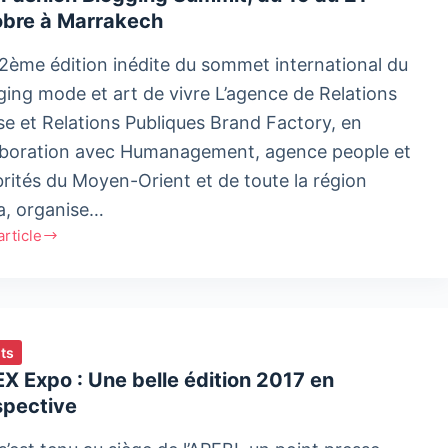
obre à Marrakech
2ème édition inédite du sommet international du
ging mode et art de vivre L’agence de Relations
a
se et Relations Publiques Brand Factory, en
aboration avec Humanagement, agence people et
brités du Moyen-Orient et de toute la région
, organise…
'article
on
ing
t,
ts
X Expo : Une belle édition 2017 en
spective
re