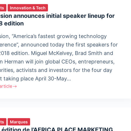
ts
Innovation & Tech
ision announces initial speaker lineup for
 edition
ision, “America’s fastest growing technology
erence”, announced today the first speakers for
2018 edition. Miguel McKelvey, Brad Smith and
n Herman will join global CEOs, entrepreneurs,
rities, activists and investors for the four day
t taking place April 30-May…
'article
ion
unces
er
p
ts
Marques
e édition de l’AFRICA PLACE MARKETING