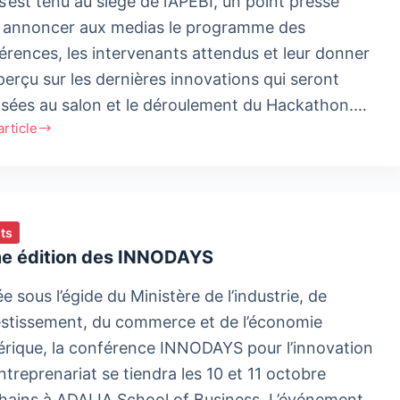
s’est tenu au siège de l’APEBI, un point presse
 annoncer aux medias le programme des
kech
érences, les intervenants attendus et leur donner
perçu sur les dernières innovations qui seront
sées au salon et le déroulement du Hackathon.…
'article
X
ts
on
e édition des INNODAYS
e sous l’égide du Ministère de l’industrie, de
ective
vestissement, du commerce et de l’économie
rique, la conférence INNODAYS pour l’innovation
entreprenariat se tiendra les 10 et 11 octobre
hains à ADALIA School of Business. L’événement,