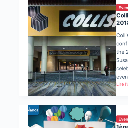
Even
Coll
2018
Coll
conf
the 
Susa
celeb
even
Lire l
Collis
anno
initial
speak
lineu
Even
for
1èr