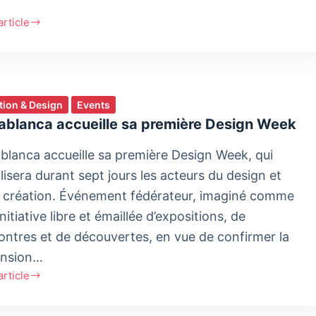
'article
e
tion & Design
Events
vity
ablanca accueille sa première Design Week
s
ation
blanca accueille sa première Design Week, qui
lisera durant sept jours les acteurs du design et
a création. Événement fédérateur, imaginé comme
nitiative libre et émaillée d’expositions, de
ontres et de découvertes, en vue de confirmer la
nsion…
'article
lanca
ille