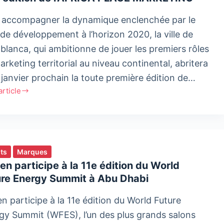
on
 accompagner la dynamique enclenchée par le
 de développement à l’horizon 2020, la ville de
blanca, qui ambitionne de jouer les premiers rôles
rketing territorial au niveau continental, abritera
6 janvier prochain la toute première édition de…
'article
on
ICA
E
ts
Marques
ETING
n participe à la 11e édition du World
ure Energy Summit à Abu Dhabi
n participe à la 11e édition du World Future
gy Summit (WFES), l’un des plus grands salons