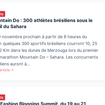
ère
n
ts
tain Do : 300 athlètes brésiliens sous le
il du Sahara
9 novembre prochain à partir de 8 heures du
n quelques 300 sportifs brésiliens courront 10, 25
2 Km dans les dunes de Merzouga lors du premier
l marathon Mountain Do – Sahara. Les concurrents
iliens auront à…
'article
ain
tes
ts
liens
Fashion Blogging Summit, du 19 au 21