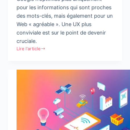
pour les informations qui sont proches
des mots-clés, mais également pour un
Web « agréable ». Une UX plus
conviviale est sur le point de devenir
cruciale.
Lire l'article
La
recherche
Google
favorisera
désormais
les
sites
Web
avec
une
grande
expérience