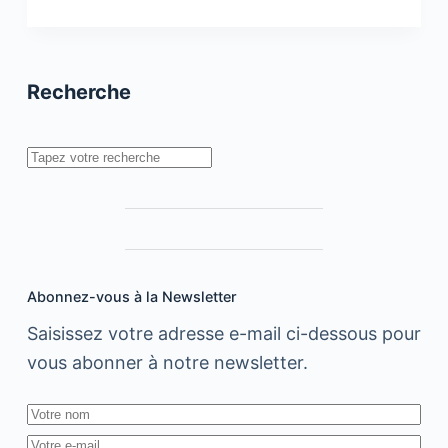
7
termes
marketing
Recherche
qui
ont
buzzé
Rechercher
en
2019
Abonnez-vous à la Newsletter
Saisissez votre adresse e-mail ci-dessous pour
vous abonner à notre newsletter.