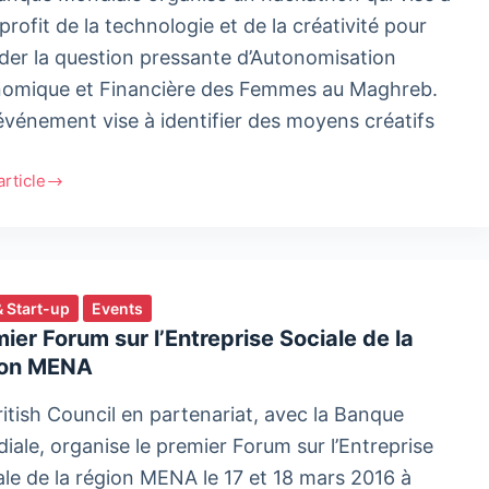
a
 profit de la technologie et de la créativité pour
der la question pressante d’Autonomisation
omique et Financière des Femmes au Maghreb.
événement vise à identifier des moyens créatifs
'article
A
en
omic
werment
thon
& Start-up
Events
ier Forum sur l’Entreprise Sociale de la
ion MENA
ritish Council en partenariat, avec la Banque
iale, organise le premier Forum sur l’Entreprise
ale de la région MENA le 17 et 18 mars 2016 à