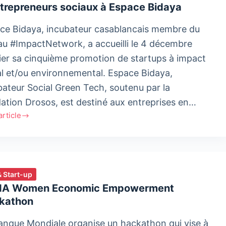
trepreneurs sociaux à Espace Bidaya
eté
ce Bidaya, incubateur casablancais membre du
érité
eau #ImpactNetwork, a accueilli le 4 décembre
gée
ier sa cinquième promotion de startups à impact
c
al et/ou environnemental. Espace Bidaya,
bateur Social Green Tech, soutenu par la
ième
ation Drosos, est destiné aux entreprises en…
naire
'article
ement
tion
& Start-up
repreneurs
A Women Economic Empowerment
ux
kathon
ce
anque Mondiale organise un hackathon qui vise à