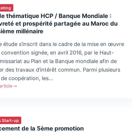
eting
de thématique HCP / Banque Mondiale :
reté et prospérité partagée au Maroc du
sième millénaire
e étude s’inscrit dans le cadre de la mise en œuvre
a convention signée, en avril 2016, par le Haut-
issariat au Plan et la Banque mondiale afin de
r des travaux d’intérêt commun. Parmi plusieurs
 de coopération, les…
'article
tique
ue
& Start-up
ale
cement de la 5ème promotion