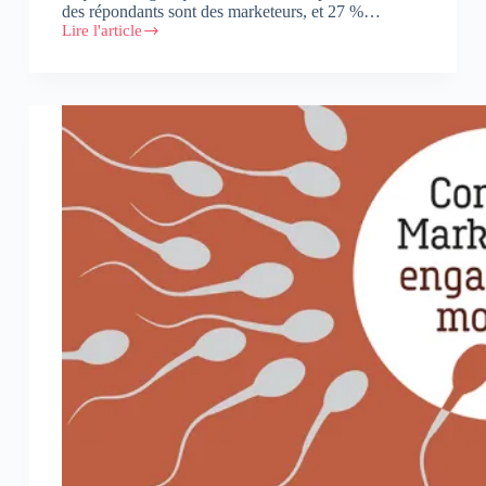
des répondants sont des marketeurs, et 27 %…
Lire l'article
Curation
:
le
grand
malentendu