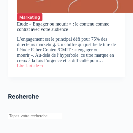
Marketing
Etude « Engager ou mourir » : le contenu comme
contrat avec votre audience
L’engagement est le principal défi pour 75% des
directeurs marketing. Un chiffre qui justifie le titre de
l’étude Faber Content/CMIT : « engager ou
mourir ». Au-delà de l’hyperbole, ce titre marque en
creux à la fois l’urgence et la difficulté pour…
Lire l'article
Etude
« Engager
ou
mourir »
:
le
Recherche
contenu
comme
contrat
avec
Rechercher
votre
audience