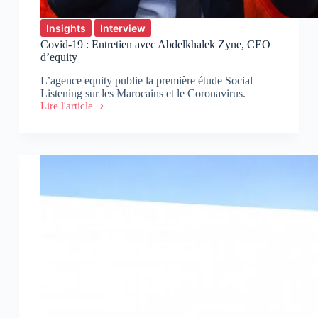
Insights
Interview
Covid-19 : Entretien avec Abdelkhalek Zyne, CEO
d’equity
L’agence equity publie la première étude Social
Listening sur les Marocains et le Coronavirus.
Lire l'article
Covid-
19
:
Entretien
avec
Abdelkhalek
Zyne,
CEO
d’equity