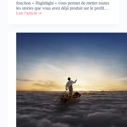
fonction « Hightlight » vous permet de mettre toutes
les stories que vous avez déjà produit sur le profil…
Lire l'article
Booster
sa
visibilité
avec
la
fonction
Story
Highlights
sur
Instagram