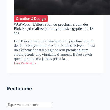
Création & Design
#ArtWork : L’illustration du prochain album des
Pink Floyd réalisée par un graphiste égyptien de 18
ans
Le 10 novembre prochain sortira le prochain album
des Pink Floyd. Intitulé « The Endless River« , c’est
un événement car il s’agit de leur premier album
studio depuis une vingtaine d’années. Il faut savoir
que le groupe n’a jamais pris à la…
Lire l'article
#ArtWork
:
L’illustration
du
prochain
album
Recherche
des
Pink
Floyd
réalisée
Rechercher
par