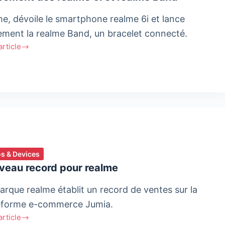
me, dévoile le smartphone realme 6i et lance
ement la realme Band, un bracelet connecté.
'article
ement
e
e
s & Devices
veau record pour realme
arque realme établit un record de ventes sur la
eforme e-commerce Jumia.
'article
eau