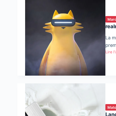
Mar
rea
La m
prem
Lire l
real
déba
chez
realm
Mato
Lan