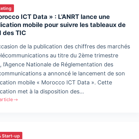
eting
rocco ICT Data » : L’ANRT lance une
ication mobile pour suivre les tableaux de
d des TIC
occasion de la publication des chiffres des marchés
élécommunications au titre du 2ème trimestre
, l’Agence Nationale de Réglementation des
communications a annoncé le lancement de son
ication mobile « Morocco ICT Data ». Cette
ication met à la disposition des…
'article
occo
»
T
& Start-up