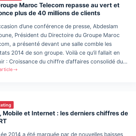
Groupe Maroc Telecom repasse au vert et
nce plus de 40 millions de clients
cation
e
occasion d’une conférence de presse, Abdeslam
oune, Président du Directoire du Groupe Maroc
e
com, a présenté devant une salle comble les
aux
tats 2014 de son groupe. Voilà ce qu’il fallait en
nir : Croissance du chiffre d’affaires consolidé du…
'article
pe
c
com
se
eting
, Mobile et Internet : les derniers chiffres de
NRT
nce
née 2014 a été marquée par de nouvelles baisses