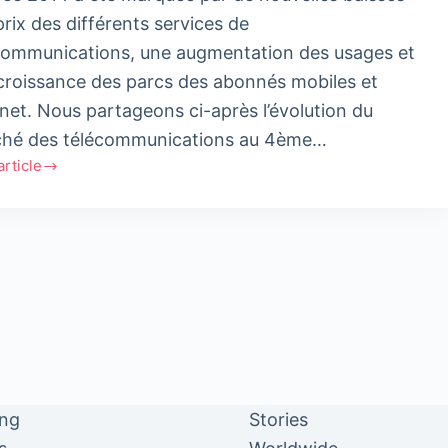
prix des différents services de
communications, une augmentation des usages et
ns
croissance des parcs des abonnés mobiles et
rnet. Nous partageons ci-après l’évolution du
s
hé des télécommunications au 4ème…
'article
e
net
ers
es
T
ing
Stories