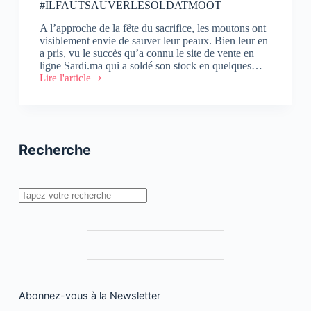
#ILFAUTSAUVERLESOLDATMOOT
A l’approche de la fête du sacrifice, les moutons ont
visiblement envie de sauver leur peaux. Bien leur en
a pris, vu le succès qu’a connu le site de vente en
ligne Sardi.ma qui a soldé son stock en quelques…
Lire l'article
Inwi
et
NssNss.ma
lancent
l’opération
:
Recherche
#ILFAUTSAUVERLESOLDATMOOT
Rechercher
Abonnez-vous à la Newsletter