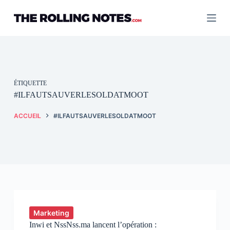
Passer
au
contenu
ÉTIQUETTE
#ILFAUTSAUVERLESOLDATMOOT
ACCUEIL
#ILFAUTSAUVERLESOLDATMOOT
Marketing
Inwi et NssNss.ma lancent l’opération :