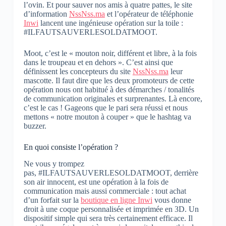
l’ovin. Et pour sauver nos amis à quatre pattes, le site
d’information
NssNss.ma
et l’opérateur de téléphonie
Inwi
lancent une ingénieuse opération sur la toile :
#ILFAUTSAUVERLESOLDATMOOT.
Moot, c’est le « mouton noir, différent et libre, à la fois
dans le troupeau et en dehors ». C’est ainsi que
définissent les concepteurs du site
NssNss.ma
leur
mascotte. Il faut dire que les deux promoteurs de cette
opération nous ont habitué à des démarches / tonalités
de communication originales et surprenantes. Là encore,
c’est le cas ! Gageons que le pari sera réussi et nous
mettons « notre mouton à couper » que le hashtag va
buzzer.
En quoi consiste l’opération ?
Ne vous y trompez
pas, #ILFAUTSAUVERLESOLDATMOOT, derrière
son air innocent, est une opération à la fois de
communication mais aussi commerciale : tout achat
d’un forfait sur la
boutique en ligne Inwi
vous donne
droit à une coque personnalisée et imprimée en 3D. Un
dispositif simple qui sera très certainement efficace. Il