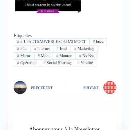
Étiquettes
#
#ILFAUTSAUVERLESOLDATMOOT
#
buzz
#
Fête
#
internet
#
Inwi
#
Marketing
#
Maroc
#
Moot
#
Mouton
#
NssNss
#
Opération
#
Social Sharing
#
Viralité
PRÉCÉDENT
SUIVANT
Abonnez-vous à la Newsletter.