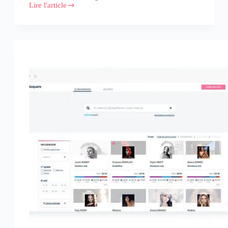
Lire l'article
Kolsquare
annonce
le
rachat
d’Ekkla