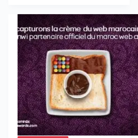
partenaire
du
#MWA8
pour
la
cinquième
année
consécutive