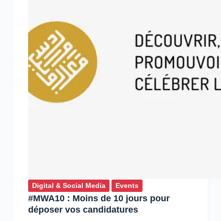
La
liste
des
gagnants
Digital & Social Media
Events
#MWA10 : Moins de 10 jours pour
déposer vos candidatures