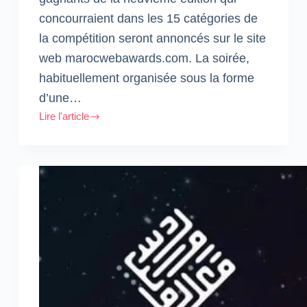
concourraient dans les 15 catégories de
la compétition seront annoncés sur le site
web marocwebawards.com. La soirée,
habituellement organisée sous la forme
d’une…
Lire l'article
#MWA9
:
les
gagnants
seront
annoncés
en
ligne