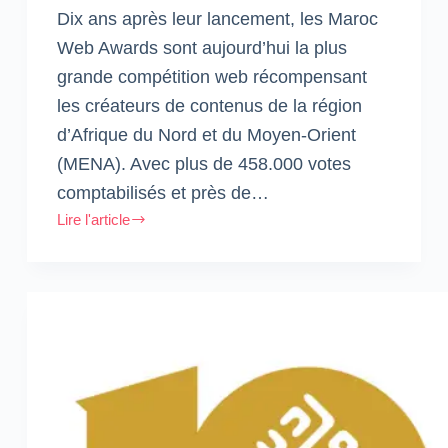
Dix ans après leur lancement, les Maroc
Web Awards sont aujourd’hui la plus
grande compétition web récompensant
les créateurs de contenus de la région
d’Afrique du Nord et du Moyen-Orient
(MENA). Avec plus de 458.000 votes
comptabilisés et près de…
Lire l'article
#MWA10
:
Moins
de
10
jours
pour
déposer
vos
candidatures