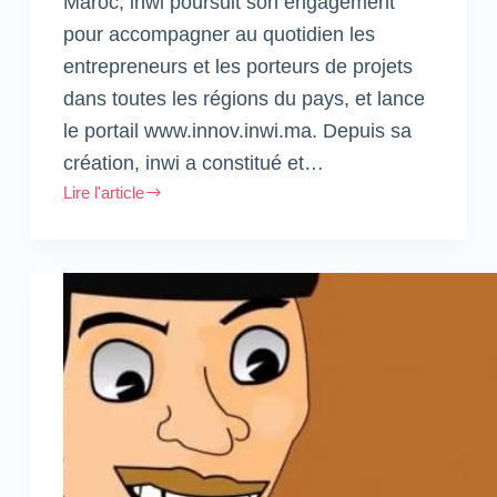
Maroc, inwi poursuit son engagement
pour accompagner au quotidien les
entrepreneurs et les porteurs de projets
dans toutes les régions du pays, et lance
le portail www.innov.inwi.ma. Depuis sa
création, inwi a constitué et…
Lire l'article
Open
Innovation
:
Lancement
du
portail
innov.inwi.ma