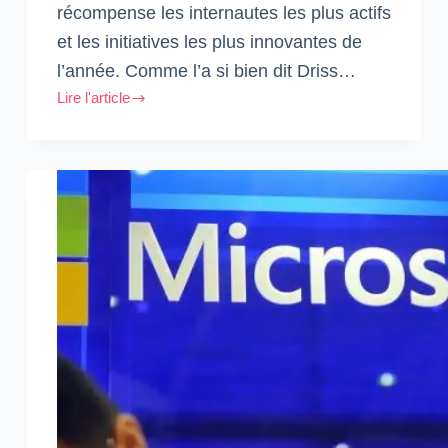
récompense les internautes les plus actifs
2016
et les initiatives les plus innovantes de
des
#MWA
l’année. Comme l’a si bien dit Driss…
Lire l'article
#MWA8
:
Le
fond
plutôt
que
la
forme