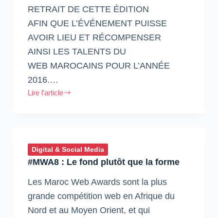
RETRAIT DE CETTE ÉDITION
AFIN QUE L’ÉVÉNEMENT PUISSE
AVOIR LIEU ET RÉCOMPENSER
AINSI LES TALENTS DU
WEB MAROCAINS POUR L’ANNÉE
2016.…
Lire l'article
Officiel
:
inwi
se
retire
Digital & Social Media
pour
#MWA8 : Le fond plutôt que la forme
permettre
la
Les Maroc Web Awards sont la plus
tenue
grande compétition web en Afrique du
de
Nord et au Moyen Orient, et qui
l’édition