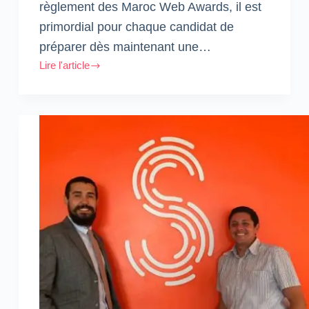
règlement des Maroc Web Awards, il est
primordial pour chaque candidat de
préparer dès maintenant une…
Lire l'article
#MWA10
:
La
compétition
démarre
bientôt
!