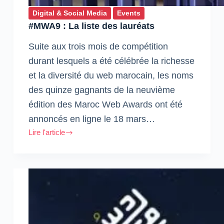
Digital & Social Media
Events
#MWA9 : La liste des lauréats
Suite aux trois mois de compétition
durant lesquels a été célébrée la richesse
et la diversité du web marocain, les noms
des quinze gagnants de la neuvième
édition des Maroc Web Awards ont été
annoncés en ligne le 18 mars…
Lire l'article
#MWA9
:
La
liste
des
lauréats